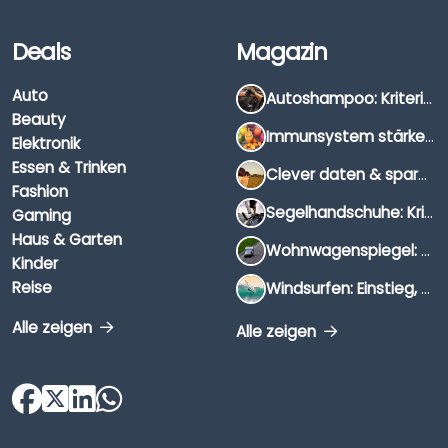
Deals
Magazin
Auto
Autoshampoo: Kriterien, Unterschiede & Anwendung
Beauty
Immunsystem stärken: Hausmittel, Vitamine & Wissenswertes
Elektronik
Essen & Trinken
Clever daten & sparen: So findest du die besten Deals für Dates und Unternehmungen
Fashion
Segelhandschuhe: Kriterien, Materialien & Tipps
Gaming
Haus & Garten
Wohnwagenspiegel: Auswahl, Preise & Montage
Kinder
Reise
Windsurfen: Einstieg, Ausrüstung & Tipps
Alle zeigen
Alle zeigen