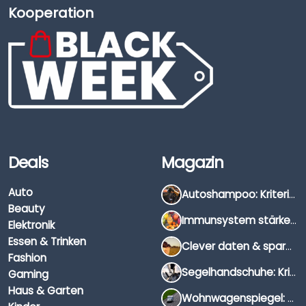
Kooperation
Deals
Magazin
Auto
Autoshampoo: Kriterien, Unterschiede & Anwendung
Beauty
Immunsystem stärken: Hausmittel, Vitamine & Wissenswertes
Elektronik
Essen & Trinken
Clever daten & sparen: So findest du die besten Deals für Dates und Unternehmungen
Fashion
Segelhandschuhe: Kriterien, Materialien & Tipps
Gaming
Haus & Garten
Wohnwagenspiegel: Auswahl, Preise & Montage