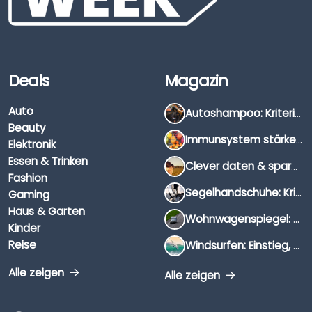
Deals
Magazin
Auto
Autoshampoo: Kriterien, Unterschiede & Anwendung
Beauty
Immunsystem stärken: Hausmittel, Vitamine & Wissenswertes
Elektronik
Essen & Trinken
Clever daten & sparen: So findest du die besten Deals für Dates und Unternehmungen
Fashion
Segelhandschuhe: Kriterien, Materialien & Tipps
Gaming
Haus & Garten
Wohnwagenspiegel: Auswahl, Preise & Montage
Kinder
Reise
Windsurfen: Einstieg, Ausrüstung & Tipps
Alle zeigen
Alle zeigen