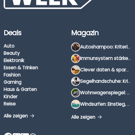
Deals
Magazin
Auto
Autoshampoo: Kriterien, Unterschiede & Anwendung
Beauty
Immunsystem stärken: Hausmittel, Vitamine & Wissenswertes
Elektronik
Essen & Trinken
Clever daten & sparen: So findest du die besten Deals für Dates und Unternehmungen
Fashion
Segelhandschuhe: Kriterien, Materialien & Tipps
Gaming
Haus & Garten
Wohnwagenspiegel: Auswahl, Preise & Montage
Kinder
Reise
Windsurfen: Einstieg, Ausrüstung & Tipps
Alle zeigen
Alle zeigen