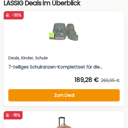
LÄSSIG Deals im Überblick
-30%
Deals
,
Kinder
,
Schule
7-teiliges Schulranzen-Komplettset für die...
189,28 €
269,95 €
Zum Deal
-16%