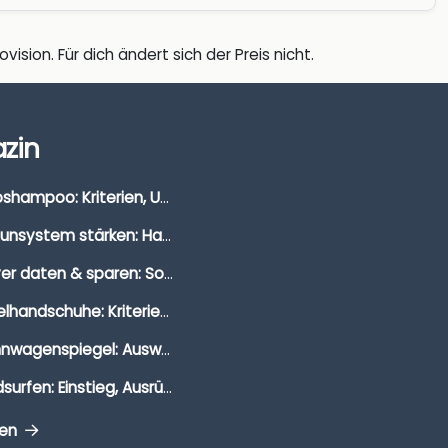
vision. Für dich ändert sich der Preis nicht.
zin
Autoshampoo: Kriterien, Unterschiede & Anwendung
Immunsystem stärken: Hausmittel, Vitamine & Wissenswertes
Clever daten & sparen: So findest du die besten Deals für Dates und Unternehmungen
Segelhandschuhe: Kriterien, Materialien & Tipps
Wohnwagenspiegel: Auswahl, Preise & Montage
Windsurfen: Einstieg, Ausrüstung & Tipps
gen