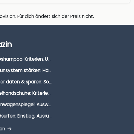
vision. Für dich ändert sich der Preis nicht.
zin
Autoshampoo: Kriterien, Unterschiede & Anwendung
Immunsystem stärken: Hausmittel, Vitamine & Wissenswertes
Clever daten & sparen: So findest du die besten Deals für Dates und Unternehmungen
Segelhandschuhe: Kriterien, Materialien & Tipps
Wohnwagenspiegel: Auswahl, Preise & Montage
Windsurfen: Einstieg, Ausrüstung & Tipps
gen