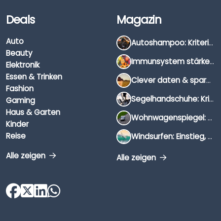
Deals
Magazin
Auto
Autoshampoo: Kriterien, Unterschiede & Anwendung
Beauty
Immunsystem stärken: Hausmittel, Vitamine & Wissenswertes
Elektronik
Essen & Trinken
Clever daten & sparen: So findest du die besten Deals für Dates und Unternehmungen
Fashion
Segelhandschuhe: Kriterien, Materialien & Tipps
Gaming
Haus & Garten
Wohnwagenspiegel: Auswahl, Preise & Montage
Kinder
Reise
Windsurfen: Einstieg, Ausrüstung & Tipps
Alle zeigen
Alle zeigen