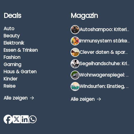
Deals
Magazin
Auto
Autoshampoo: Kriterien, Unterschiede & Anwendung
Beauty
Immunsystem stärken: Hausmittel, Vitamine & Wissenswertes
Elektronik
Essen & Trinken
Clever daten & sparen: So findest du die besten Deals für Dates und Unternehmungen
Fashion
Segelhandschuhe: Kriterien, Materialien & Tipps
Gaming
Haus & Garten
Wohnwagenspiegel: Auswahl, Preise & Montage
Kinder
Reise
Windsurfen: Einstieg, Ausrüstung & Tipps
Alle zeigen
Alle zeigen