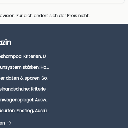
vision. Für dich ändert sich der Preis nicht.
zin
Autoshampoo: Kriterien, Unterschiede & Anwendung
Immunsystem stärken: Hausmittel, Vitamine & Wissenswertes
Clever daten & sparen: So findest du die besten Deals für Dates und Unternehmungen
Segelhandschuhe: Kriterien, Materialien & Tipps
Wohnwagenspiegel: Auswahl, Preise & Montage
Windsurfen: Einstieg, Ausrüstung & Tipps
gen