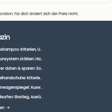
vision. Für dich ändert sich der Preis nicht.
zin
Autoshampoo: Kriterien, Unterschiede & Anwendung
Immunsystem stärken: Hausmittel, Vitamine & Wissenswertes
Clever daten & sparen: So findest du die besten Deals für Dates und Unternehmungen
Segelhandschuhe: Kriterien, Materialien & Tipps
Wohnwagenspiegel: Auswahl, Preise & Montage
Windsurfen: Einstieg, Ausrüstung & Tipps
gen