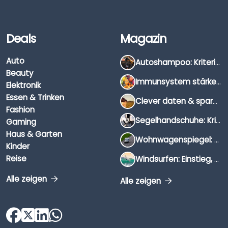
Deals
Magazin
Auto
Autoshampoo: Kriterien, Unterschiede & Anwendung
Beauty
Immunsystem stärken: Hausmittel, Vitamine & Wissenswertes
Elektronik
Essen & Trinken
Clever daten & sparen: So findest du die besten Deals für Dates und Unternehmungen
Fashion
Segelhandschuhe: Kriterien, Materialien & Tipps
Gaming
Haus & Garten
Wohnwagenspiegel: Auswahl, Preise & Montage
Kinder
Reise
Windsurfen: Einstieg, Ausrüstung & Tipps
Alle zeigen
Alle zeigen