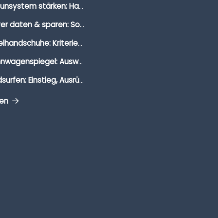
Immunsystem stärken: Hausmittel, Vitamine & Wissenswertes
Clever daten & sparen: So findest du die besten Deals für Dates und Unternehmungen
Segelhandschuhe: Kriterien, Materialien & Tipps
Wohnwagenspiegel: Auswahl, Preise & Montage
Windsurfen: Einstieg, Ausrüstung & Tipps
gen