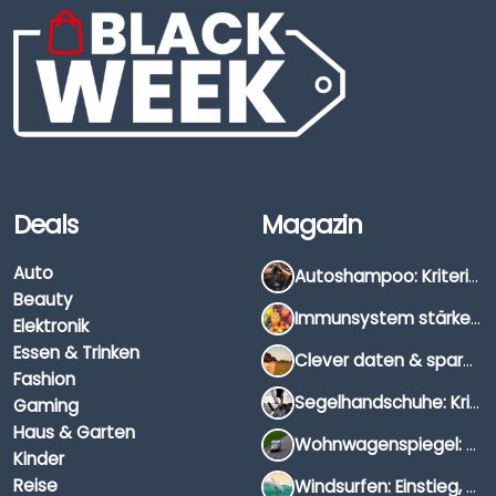
Deals
Magazin
Auto
Autoshampoo: Kriterien, Unterschiede & Anwendung
Beauty
Immunsystem stärken: Hausmittel, Vitamine & Wissenswertes
Elektronik
Essen & Trinken
Clever daten & sparen: So findest du die besten Deals für Dates und Unternehmungen
Fashion
Segelhandschuhe: Kriterien, Materialien & Tipps
Gaming
Haus & Garten
Wohnwagenspiegel: Auswahl, Preise & Montage
Kinder
Reise
Windsurfen: Einstieg, Ausrüstung & Tipps