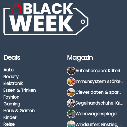
Deals
Magazin
Auto
Autoshampoo: Kriterien, Unterschiede & Anwendung
Beauty
Immunsystem stärken: Hausmittel, Vitamine & Wissenswertes
Elektronik
Essen & Trinken
Clever daten & sparen: So findest du die besten Deals für Dates und Unternehmungen
Fashion
Segelhandschuhe: Kriterien, Materialien & Tipps
Gaming
Haus & Garten
Wohnwagenspiegel: Auswahl, Preise & Montage
Kinder
Reise
Windsurfen: Einstieg, Ausrüstung & Tipps