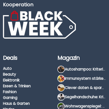
Kooperation
Deals
Magazin
Auto
Autoshampoo: Kriterien, Unterschiede & Anwendung
Beauty
Immunsystem stärken: Hausmittel, Vitamine & Wissenswertes
Elektronik
Essen & Trinken
Clever daten & sparen: So findest du die besten Deals für Dates und Unternehmungen
Fashion
Segelhandschuhe: Kriterien, Materialien & Tipps
Gaming
Haus & Garten
Wohnwagenspiegel: Auswahl, Preise & Montage