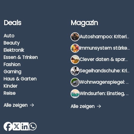
Deals
Magazin
Auto
Autoshampoo: Kriterien, Unterschiede & Anwendung
Beauty
Immunsystem stärken: Hausmittel, Vitamine & Wissenswertes
Elektronik
Essen & Trinken
Clever daten & sparen: So findest du die besten Deals für Dates und Unternehmungen
Fashion
Segelhandschuhe: Kriterien, Materialien & Tipps
Gaming
Haus & Garten
Wohnwagenspiegel: Auswahl, Preise & Montage
Kinder
Reise
Windsurfen: Einstieg, Ausrüstung & Tipps
Alle zeigen
Alle zeigen