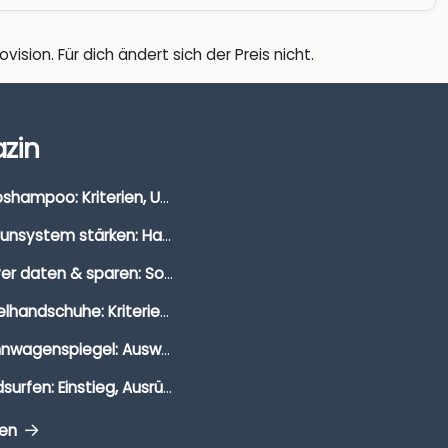
vision. Für dich ändert sich der Preis nicht.
zin
Autoshampoo: Kriterien, Unterschiede & Anwendung
Immunsystem stärken: Hausmittel, Vitamine & Wissenswertes
Clever daten & sparen: So findest du die besten Deals für Dates und Unternehmungen
Segelhandschuhe: Kriterien, Materialien & Tipps
Wohnwagenspiegel: Auswahl, Preise & Montage
Windsurfen: Einstieg, Ausrüstung & Tipps
gen