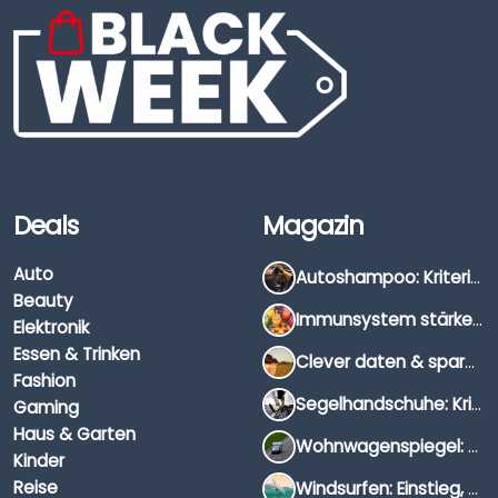
Deals
Magazin
Auto
Autoshampoo: Kriterien, Unterschiede & Anwendung
Beauty
Immunsystem stärken: Hausmittel, Vitamine & Wissenswertes
Elektronik
Essen & Trinken
Clever daten & sparen: So findest du die besten Deals für Dates und Unternehmungen
Fashion
Segelhandschuhe: Kriterien, Materialien & Tipps
Gaming
Haus & Garten
Wohnwagenspiegel: Auswahl, Preise & Montage
Kinder
Reise
Windsurfen: Einstieg, Ausrüstung & Tipps