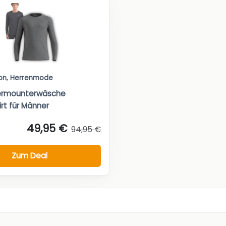
on
,
Herrenmode
ermounterwäsche
rt für Männer
49,95 €
94,95 €
Zum Deal