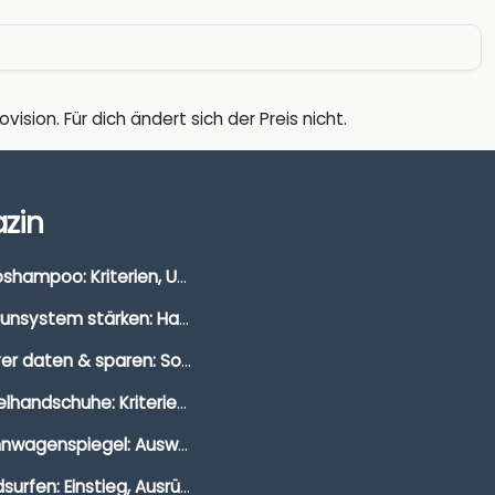
vision. Für dich ändert sich der Preis nicht.
zin
Autoshampoo: Kriterien, Unterschiede & Anwendung
Immunsystem stärken: Hausmittel, Vitamine & Wissenswertes
Clever daten & sparen: So findest du die besten Deals für Dates und Unternehmungen
Segelhandschuhe: Kriterien, Materialien & Tipps
Wohnwagenspiegel: Auswahl, Preise & Montage
Windsurfen: Einstieg, Ausrüstung & Tipps