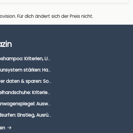
vision. Für dich ändert sich der Preis nicht.
zin
Autoshampoo: Kriterien, Unterschiede & Anwendung
Immunsystem stärken: Hausmittel, Vitamine & Wissenswertes
Clever daten & sparen: So findest du die besten Deals für Dates und Unternehmungen
Segelhandschuhe: Kriterien, Materialien & Tipps
Wohnwagenspiegel: Auswahl, Preise & Montage
Windsurfen: Einstieg, Ausrüstung & Tipps
gen