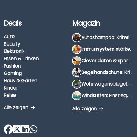
Deals
Magazin
Auto
Autoshampoo: Kriterien, Unterschiede & Anwendung
Beauty
Immunsystem stärken: Hausmittel, Vitamine & Wissenswertes
Elektronik
Essen & Trinken
Clever daten & sparen: So findest du die besten Deals für Dates und Unternehmungen
Fashion
Segelhandschuhe: Kriterien, Materialien & Tipps
Gaming
Haus & Garten
Wohnwagenspiegel: Auswahl, Preise & Montage
Kinder
Reise
Windsurfen: Einstieg, Ausrüstung & Tipps
Alle zeigen
Alle zeigen