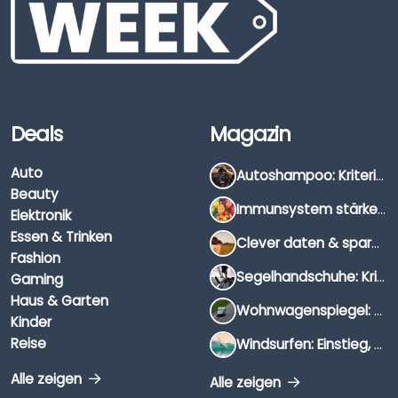
Deals
Magazin
Auto
Autoshampoo: Kriterien, Unterschiede & Anwendung
Beauty
Immunsystem stärken: Hausmittel, Vitamine & Wissenswertes
Elektronik
Essen & Trinken
Clever daten & sparen: So findest du die besten Deals für Dates und Unternehmungen
Fashion
Segelhandschuhe: Kriterien, Materialien & Tipps
Gaming
Haus & Garten
Wohnwagenspiegel: Auswahl, Preise & Montage
Kinder
Reise
Windsurfen: Einstieg, Ausrüstung & Tipps
Alle zeigen
Alle zeigen