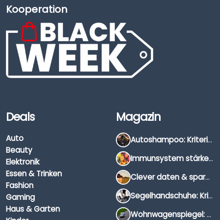
Kooperation
Deals
Magazin
Auto
Autoshampoo: Kriterien, Unterschiede & Anwendung
Beauty
Immunsystem stärken: Hausmittel, Vitamine & Wissenswertes
Elektronik
Essen & Trinken
Clever daten & sparen: So findest du die besten Deals für Dates und Unternehmungen
Fashion
Segelhandschuhe: Kriterien, Materialien & Tipps
Gaming
Haus & Garten
Wohnwagenspiegel: Auswahl, Preise & Montage