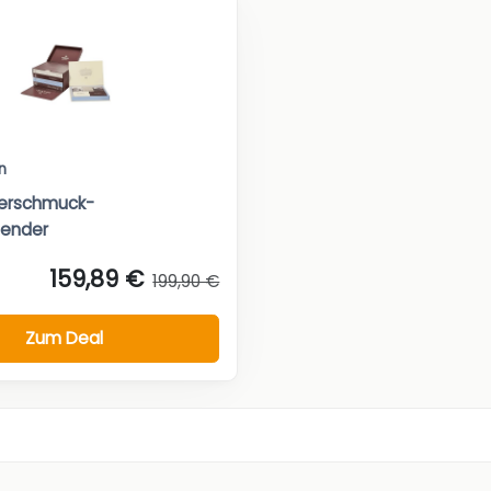
n
lberschmuck-
lender
159,89 €
199,90 €
Zum Deal