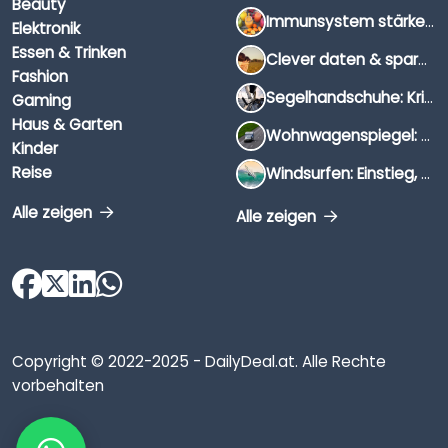
Beauty
Immunsystem stärken: Hausmittel, Vitamine & Wissenswertes
Elektronik
Essen & Trinken
Clever daten & sparen: So findest du die besten Deals für Dates und Unternehmungen
Fashion
Segelhandschuhe: Kriterien, Materialien & Tipps
Gaming
Haus & Garten
Wohnwagenspiegel: Auswahl, Preise & Montage
Kinder
Reise
Windsurfen: Einstieg, Ausrüstung & Tipps
Alle zeigen
Alle zeigen
Copyright © 2022-2025 - DailyDeal.at. Alle Rechte
vorbehalten