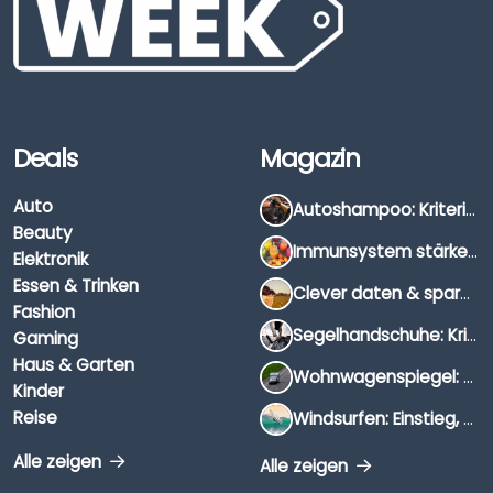
Deals
Magazin
Auto
Autoshampoo: Kriterien, Unterschiede & Anwendung
Beauty
Immunsystem stärken: Hausmittel, Vitamine & Wissenswertes
Elektronik
Essen & Trinken
Clever daten & sparen: So findest du die besten Deals für Dates und Unternehmungen
Fashion
Segelhandschuhe: Kriterien, Materialien & Tipps
Gaming
Haus & Garten
Wohnwagenspiegel: Auswahl, Preise & Montage
Kinder
Reise
Windsurfen: Einstieg, Ausrüstung & Tipps
Alle zeigen
Alle zeigen