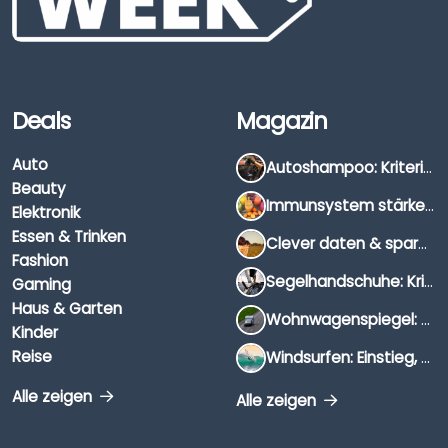
Deals
Magazin
Auto
Autoshampoo: Kriterien, Unterschiede & Anwendung
Beauty
Immunsystem stärken: Hausmittel, Vitamine & Wissenswertes
Elektronik
Essen & Trinken
Clever daten & sparen: So findest du die besten Deals für Dates und Unternehmungen
Fashion
Segelhandschuhe: Kriterien, Materialien & Tipps
Gaming
Haus & Garten
Wohnwagenspiegel: Auswahl, Preise & Montage
Kinder
Reise
Windsurfen: Einstieg, Ausrüstung & Tipps
Alle zeigen
Alle zeigen