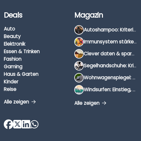
Deals
Magazin
Auto
Autoshampoo: Kriterien, Unterschiede & Anwendung
Beauty
Immunsystem stärken: Hausmittel, Vitamine & Wissenswertes
Elektronik
Essen & Trinken
Clever daten & sparen: So findest du die besten Deals für Dates und Unternehmungen
Fashion
Segelhandschuhe: Kriterien, Materialien & Tipps
Gaming
Haus & Garten
Wohnwagenspiegel: Auswahl, Preise & Montage
Kinder
Reise
Windsurfen: Einstieg, Ausrüstung & Tipps
Alle zeigen
Alle zeigen