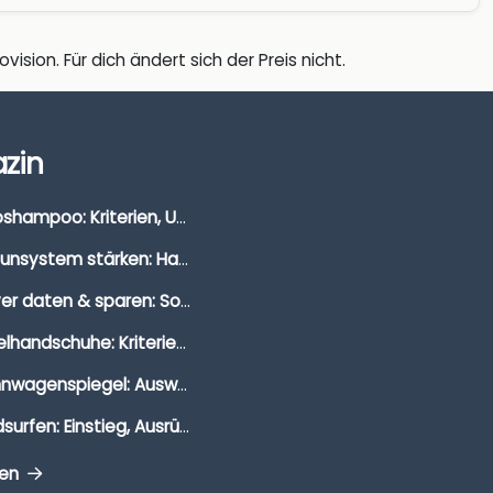
vision. Für dich ändert sich der Preis nicht.
zin
Autoshampoo: Kriterien, Unterschiede & Anwendung
Immunsystem stärken: Hausmittel, Vitamine & Wissenswertes
Clever daten & sparen: So findest du die besten Deals für Dates und Unternehmungen
Segelhandschuhe: Kriterien, Materialien & Tipps
Wohnwagenspiegel: Auswahl, Preise & Montage
Windsurfen: Einstieg, Ausrüstung & Tipps
gen