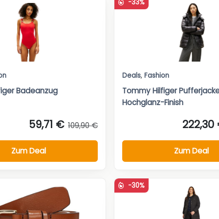
-33%
on
Deals
,
Fashion
figer Badeanzug
Tommy Hilfiger Pufferjack
Hochglanz-Finish
59,71 €
222,30
109,90 €
Zum Deal
Zum Deal
-30%