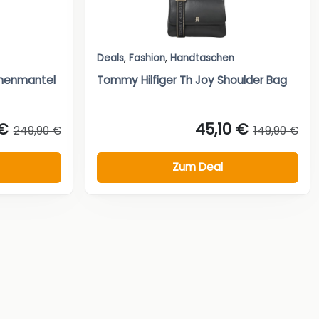
Deals
,
Fashion
,
Handtaschen
nenmantel
Tommy Hilfiger Th Joy Shoulder Bag
 €
45,10 €
249,90 €
149,90 €
Zum Deal