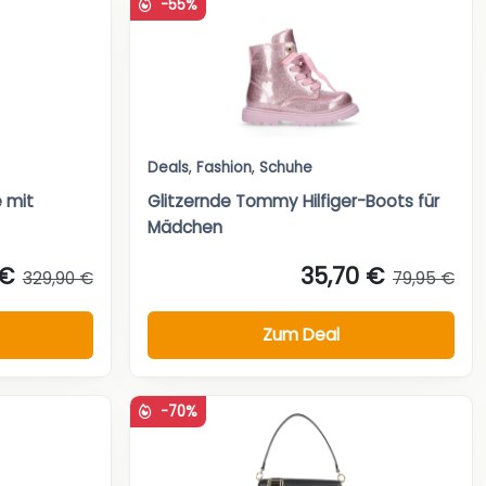
-55%
Deals
,
Fashion
,
Schuhe
e mit
Glitzernde Tommy Hilfiger-Boots für
Mädchen
 €
35,70 €
329,90 €
79,95 €
Zum Deal
-70%