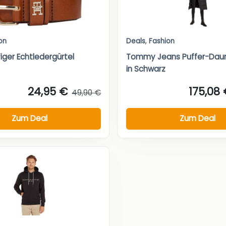
on
Deals
,
Fashion
iger Echtledergürtel
Tommy Jeans Puffer-Dau
in Schwarz
24,95 €
175,08
49,90 €
Zum Deal
Zum Deal