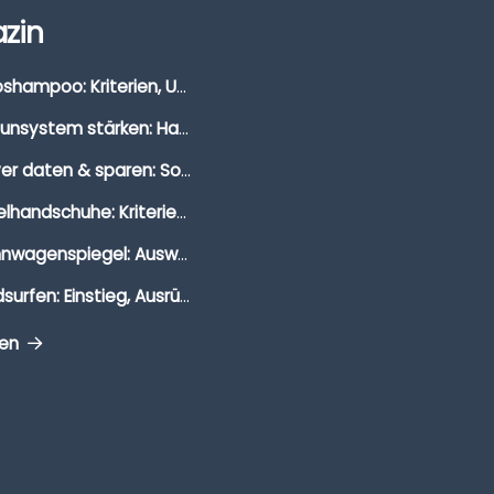
zin
Autoshampoo: Kriterien, Unterschiede & Anwendung
Immunsystem stärken: Hausmittel, Vitamine & Wissenswertes
Clever daten & sparen: So findest du die besten Deals für Dates und Unternehmungen
Segelhandschuhe: Kriterien, Materialien & Tipps
Wohnwagenspiegel: Auswahl, Preise & Montage
Windsurfen: Einstieg, Ausrüstung & Tipps
gen