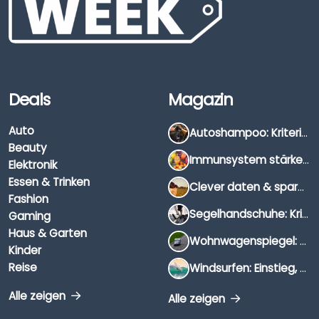
Deals
Magazin
Auto
Autoshampoo: Kriterien, Unterschiede & Anwendung
Beauty
Immunsystem stärken: Hausmittel, Vitamine & Wissenswertes
Elektronik
Essen & Trinken
Clever daten & sparen: So findest du die besten Deals für Dates und Unternehmungen
Fashion
Segelhandschuhe: Kriterien, Materialien & Tipps
Gaming
Haus & Garten
Wohnwagenspiegel: Auswahl, Preise & Montage
Kinder
Reise
Windsurfen: Einstieg, Ausrüstung & Tipps
Alle zeigen
Alle zeigen