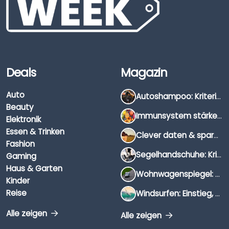
Deals
Magazin
Auto
Autoshampoo: Kriterien, Unterschiede & Anwendung
Beauty
Immunsystem stärken: Hausmittel, Vitamine & Wissenswertes
Elektronik
Essen & Trinken
Clever daten & sparen: So findest du die besten Deals für Dates und Unternehmungen
Fashion
Segelhandschuhe: Kriterien, Materialien & Tipps
Gaming
Haus & Garten
Wohnwagenspiegel: Auswahl, Preise & Montage
Kinder
Reise
Windsurfen: Einstieg, Ausrüstung & Tipps
Alle zeigen
Alle zeigen