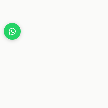
Home
-25% BIPA Rabattsticker
Dieser Beitrag enthält Affiliate-Links. Wenn du über einen
dieser Links etwas kaufst, erhalten wir eine Provision. Für
dich ändert sich der Preis nicht.