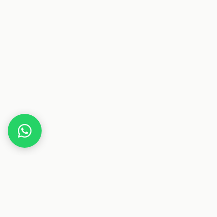
Home
10% Rabatt auf HUAWEI WATCH D2
Dieser Beitrag enthält Affiliate-Links. Wenn