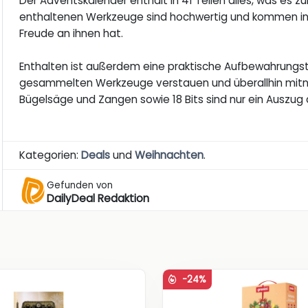
Der Adventskalender enthält in 41 Teilen alles, was es 
enthaltenen Werkzeuge sind hochwertig und kommen in
Freude an ihnen hat.
Enthalten ist außerdem eine praktische Aufbewahrungs
gesammelten Werkzeuge verstauen und überallhin mitn
Bügelsäge und Zangen sowie 18 Bits sind nur ein Auszu
Kategorien:
Deals
und
Weihnachten
.
Gefunden von
DailyDeal Redaktion
-24%