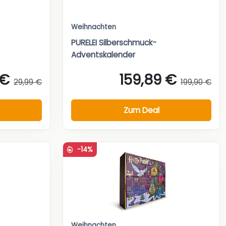
Weihnachten
PURELEI Silberschmuck-
Adventskalender
 €
159,89 €
29,99 €
199,90 €
Zum Deal
-14%
Weihnachten