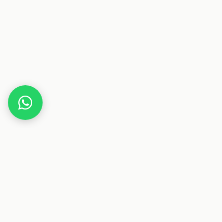
Home
41-teiliger Bosch Adventskalender 2025
Dieser Beitrag enthält Affiliate-Links. Wenn