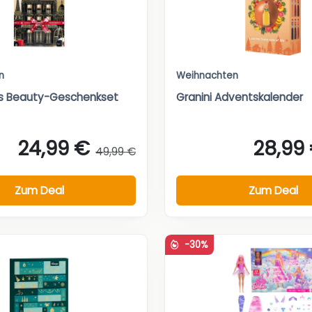
n
Weihnachten
ris Beauty-Geschenkset
Granini Adventskalender
24,99 €
28,99
49,99 €
Zum Deal
Zum Deal
-30%