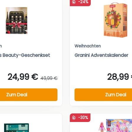
-24%
n
Weihnachten
ris Beauty-Geschenkset
Granini Adventskalender
24,99 €
28,99
49,99 €
Zum Deal
Zum Deal
-30%