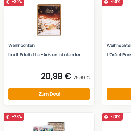
-30%
-50%
Weihnachten
Weihnachte
Lindt Edelbitter-Adventskalender
L’Oréal Pa
20,99 €
29,99 €
Zum Deal
-28%
-20%