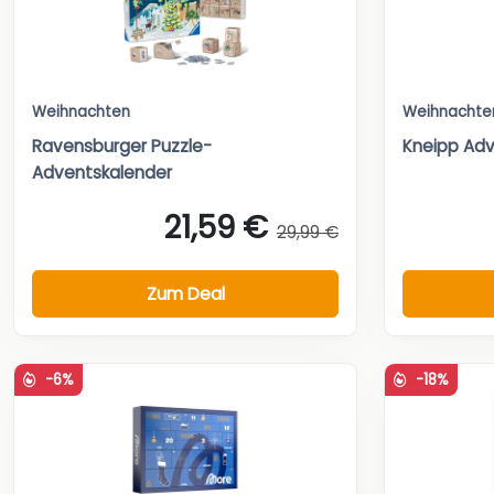
Weihnachten
Weihnachte
Ravensburger Puzzle-
Kneipp Adv
Adventskalender
21,59 €
29,99 €
Zum Deal
-6%
-18%