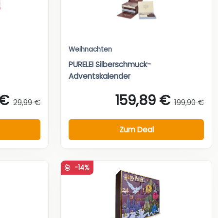
Weihnachten
PURELEI Silberschmuck-
Adventskalender
 €
159,89 €
29,99 €
199,90 €
Zum Deal
-14%