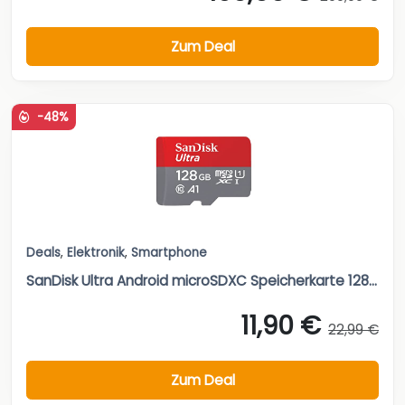
Zum Deal
-48%
Deals
,
Elektronik
,
Smartphone
SanDisk Ultra Android microSDXC Speicherkarte 128...
11,90 €
22,99 €
Zum Deal