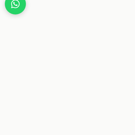
Home
Deals
Elektronik
Smartphone
4G Handys Günstig, Ulefone Note 8P
Smartphone Dual SIM 5,5-Zoll-
Wassertropfenbildschirm 16 GB ROM 3-in1-
Steckplatz 8MP + 2MP + 5MP Dreifachkameras…
Dieser Beitrag enthält Affiliate-Links. Wenn du über einen
dieser Links etwas kaufst, erhalten wir eine Provision. Für
dich ändert sich der Preis nicht.