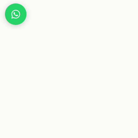
Home
Deals
Fashion
Schuhe
adidas VL Court Bold Plateau-Sneakers
Dieser Beitrag enthält Affiliate-Links. Wenn du über einen
dieser Links etwas kaufst, erhalten wir eine Provision. Für
dich ändert sich der Preis nicht.