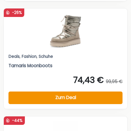
-26%
Deals
,
Fashion
,
Schuhe
Tamaris Moonboots
74,43 €
99,95 €
Zum Deal
-44%