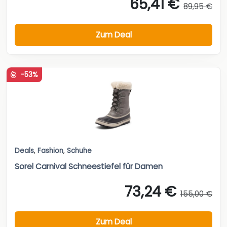
65,41 €
89,95 €
Zum Deal
-53%
Deals
,
Fashion
,
Schuhe
Sorel Carnival Schneestiefel für Damen
73,24 €
155,00 €
Zum Deal