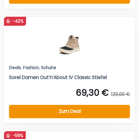
-42%
Deals
,
Fashion
,
Schuhe
Sorel Damen Out’n’About IV Classic Stiefel
69,30 €
120,00 €
Zum Deal
-59%