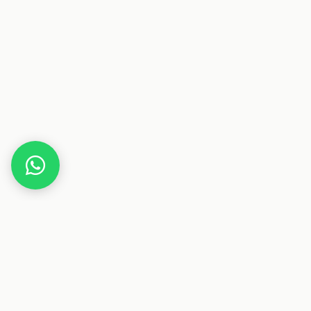
Home
Deals
Haus & Garten
Haushalt
AEG Unterbau-Geschirrspüler Serie 6000