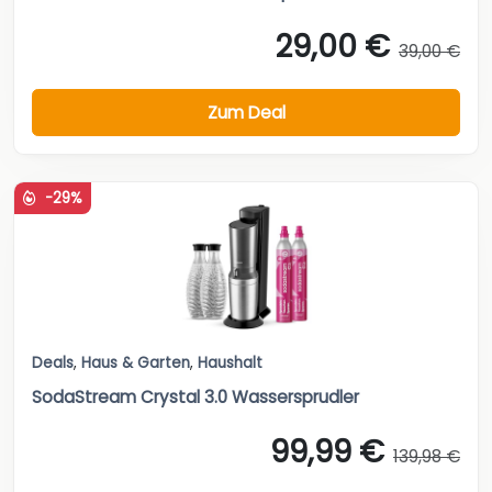
29,00 €
39,00 €
Zum Deal
-29%
Deals
,
Haus & Garten
,
Haushalt
SodaStream Crystal 3.0 Wassersprudler
99,99 €
139,98 €