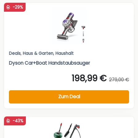
-29%
Deals
,
Haus & Garten
,
Haushalt
Dyson Car+Boat Handstaubsauger
198,99 €
279,00 €
Zum Deal
-43%