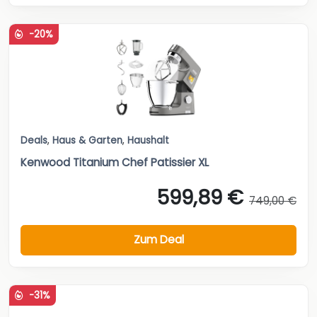
-20%
Deals
,
Haus & Garten
,
Haushalt
Kenwood Titanium Chef Patissier XL
599,89 €
749,00 €
Zum Deal
-31%