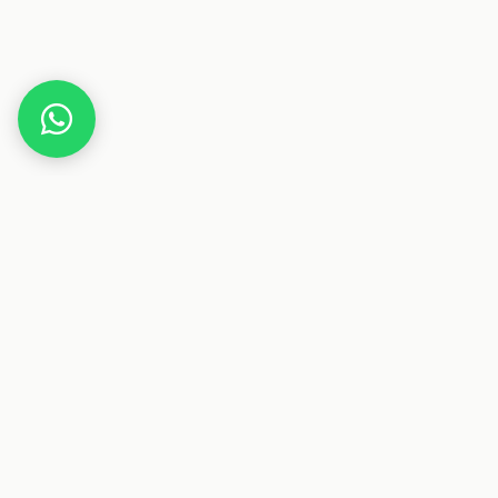
Home
Deals
Haus & Garten
Haushalt
Ninja CRISPi Heißluftfritteuse
Dieser Beitrag enthält Affiliate-Links. Wenn du über einen
dieser Links etwas kaufst, erhalten wir eine Provision. Für
dich ändert sich der Preis nicht.