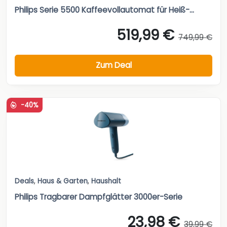
Philips Serie 5500 Kaffeevollautomat für Heiß-...
519,99 €
749,99 €
Zum Deal
-40%
Deals
,
Haus & Garten
,
Haushalt
Philips Tragbarer Dampfglätter 3000er-Serie
23,98 €
39,99 €