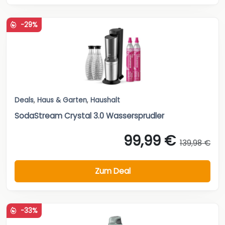
-29%
Deals
,
Haus & Garten
,
Haushalt
SodaStream Crystal 3.0 Wassersprudler
99,99 €
139,98 €
Zum Deal
-33%