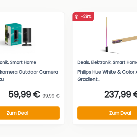
-28%
ronik
,
Smart Home
Deals
,
Elektronik
,
Smart Hom
nkamera Outdoor Camera
Philips Hue White & Colo
ku
Gradient...
59,99 €
237,99 
99,99 €
Zum Deal
Zum Deal