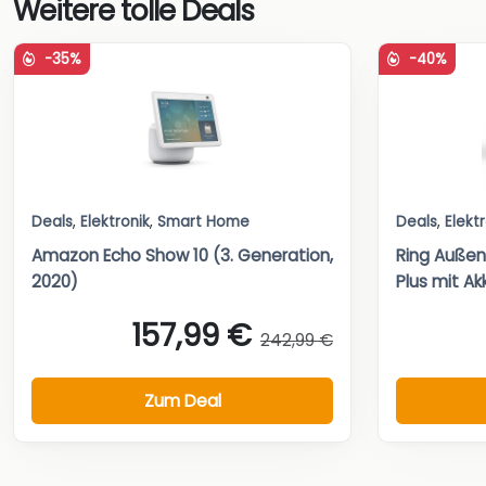
Weitere tolle Deals
-35%
-40%
Deals
,
Elektronik
,
Smart Home
Deals
,
Elekt
Amazon Echo Show 10 (3. Generation,
Ring Auße
2020)
Plus mit Ak
157,99 €
242,99 €
Zum Deal