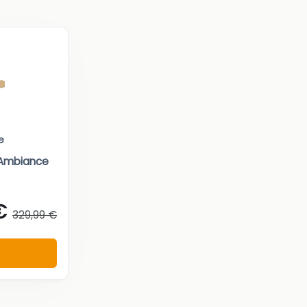
e
r Ambiance
€
329,99 €