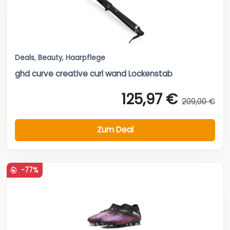
Deals
,
Beauty
,
Haarpflege
ghd curve creative curl wand Lockenstab
125,97 €
209,00 €
Zum Deal
-77%