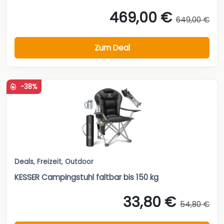
469,00 €
649,00 €
Zum Deal
-38%
Deals
,
Freizeit
,
Outdoor
KESSER Campingstuhl faltbar bis 150 kg
33,80 €
54,80 €