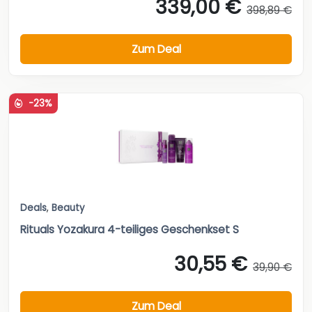
339,00 €
398,89 €
Zum Deal
-23%
Deals
,
Beauty
Rituals Yozakura 4-teiliges Geschenkset S
30,55 €
39,90 €
Zum Deal