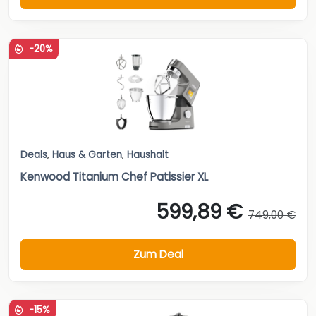
-20%
Deals
,
Haus & Garten
,
Haushalt
Kenwood Titanium Chef Patissier XL
599,89 €
749,00 €
Zum Deal
-15%