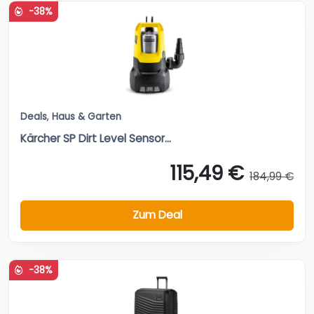
-38%
Deals
,
Haus & Garten
Kärcher SP Dirt Level Sensor...
115,49 €
184,99 €
Zum Deal
-38%