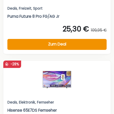
Deals
,
Freizeit
,
Sport
Puma Future 8 Pro FG/AG Jr
25,30 €
109,95 €
Zum Deal
-28%
Deals
,
Elektronik
,
Fernseher
Hisense 65E7DS Fernseher