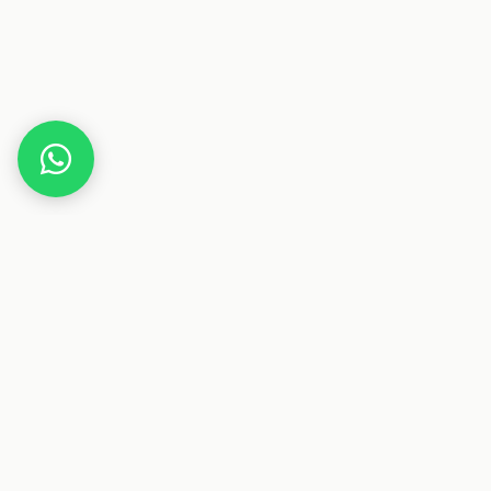
Home
Artli Aufbewahrungsboxen im
Vintage/Landhausstil mit Holzgriffe I Kartoffel,
Zwiebel & Knoblauch Vorratsbehälter Set I Küchen
Deko Topf Dosen…
Dieser Beitrag enthält Affiliate-Links. Wenn du über einen