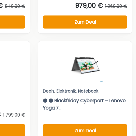
€
979,00 €
849,00 €
1.269,00 €
Zum Deal
Deals
,
Elektronik
,
Notebook
⚫ ⚫ Blackfriday Cyberport – Lenovo
Yoga 7...
€
1.799,00 €
Zum Deal