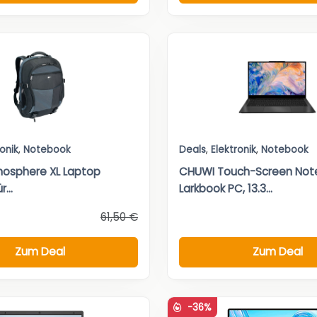
ronik
,
Notebook
Deals
,
Elektronik
,
Notebook
mosphere XL Laptop
CHUWI Touch-Screen Not
...
Larkbook PC, 13.3...
61,50 €
Zum Deal
Zum Deal
-36%