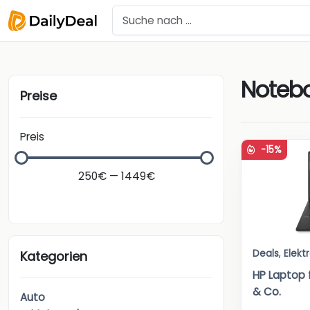
Noteb
Preise
Preis
-15%
250€ — 1449€
Deals
,
Elekt
Kategorien
HP Laptop 
& Co.
Auto