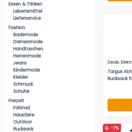
Essen & Trinken
Lebensmittel
Lieferservice
Fashion
Bademode
Damenmode
Handtaschen
Herrenmode
Deals
,
Elekt
Jeans
Kindermode
Targus At
Kleider
Rucksack für
Schmuck
Schuhe
Freizeit
Fahrrad
Haustiere
Outdoor
-7%
Rucksack