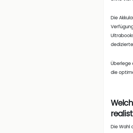
Die Akkul
Verfügung 
Ultrabook
dediziert
Überlege d
die optim
Welch
realis
Die Wahl 