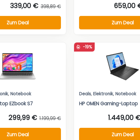
339,00 €
659,00 
398,89 €
Zum Deal
Zum Deal
-19%
ronik
,
Notebook
Deals
,
Elektronik
,
Notebook
top EZbook S7
HP OMEN Gaming-Laptop
299,99 €
1.449,00 
1.199,99 €
Zum Deal
Zum Deal