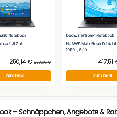
ronik
,
Notebook
Deals
,
Elektronik
,
Notebook
op 11,6 Zoll
HUAWEI MateBook D 15, Int
10110U, 8GB...
250,14 €
417,51 
269,99 €
Zum Deal
Zum Deal
ook – Schnäppchen, Angebote & Rab