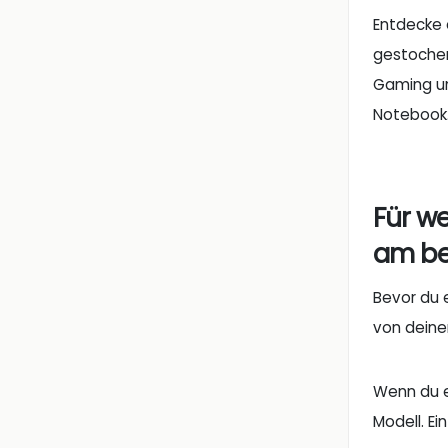
Entdecke 
gestochen
Gaming un
Notebook
Für w
am be
Bevor du 
von deine
Wenn du ei
Modell. Ei