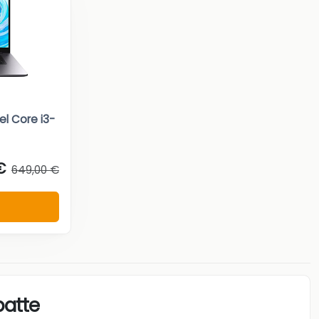
el Core i3-
€
649,00 €
atte