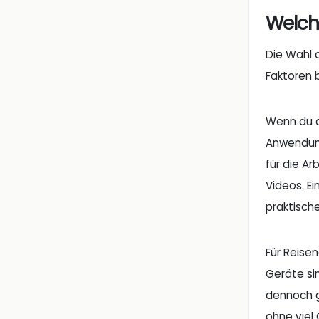
Welche
Die Wahl 
Faktoren 
Wenn du d
Anwendunge
für die Ar
Videos. E
praktisch
Für Reise
Geräte sin
dennoch g
ohne viel