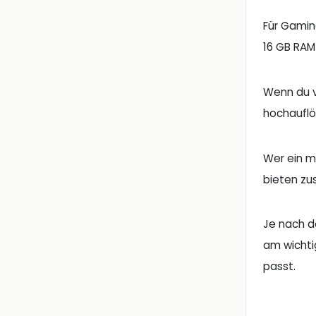
Für Gamin
16 GB RAM 
Wenn du v
hochauflö
Wer ein mo
bieten zus
Je nach d
am wichti
passt.