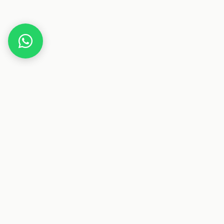
Home
Deals
Freizeit
Fahrrad
BangLong Polarisierte Sonnenbrille Fahrradbrille Her
Dieser Beitrag enthält Affiliate-Links. Wenn
Deals & Gutscheine