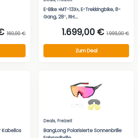
E-Bike »MT-13X«, E-Trekkingbike, 8-
Gang, 28″, RH:...
€
1.699,00 €
160,00 €
1.999,00 €
Zum Deal
Deals
,
Freizeit
 Kabellos
BangLong Polarisierte Sonnenbrille
Fahrradbrille...