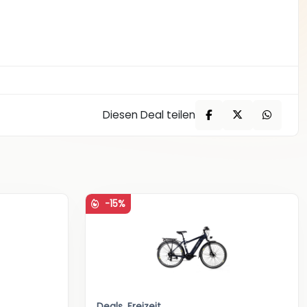
Diesen Deal teilen
-15%
Deals
,
Freizeit