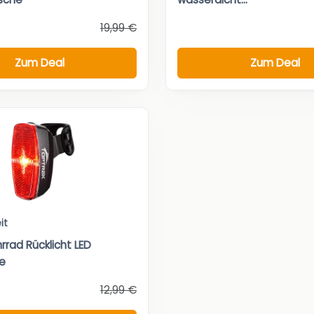
19,99 €
Zum Deal
Zum Deal
it
rrad Rücklicht LED
e
12,99 €