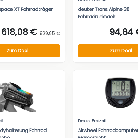
Space XT Fahrradträger
deuter Trans Alpine 30
Fahrradrucksack
618,08 €
94,84 
829,95 €
Zum Deal
Zum Deal
it
Deals
,
Freizeit
dyhalterung Fahrrad
Airwheel Fahrradcomputer
sche
wasserdicht...