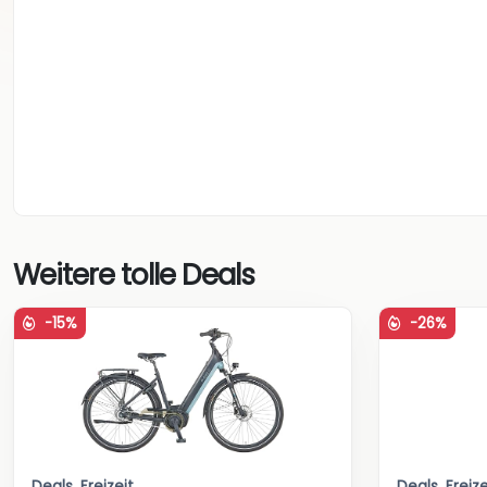
Weitere tolle Deals
-15%
-26%
Deals
,
Freizeit
Deals
,
Freize