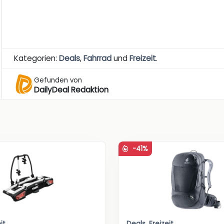
Kategorien:
Deals
,
Fahrrad
und
Freizeit
.
Gefunden von
DailyDeal Redaktion
-41%
it
Deals
,
Freizeit