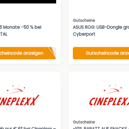
Gutscheine
 6 Monate -50 % bei
ASUS ROG: USB-Dongle gra
TAL
Cyberport
cheincode anzeigen
Gutscheincode anz
Gutscheine
b nur € 6* bei Cineplexx –
-10% RABATT AUF SNACKS 