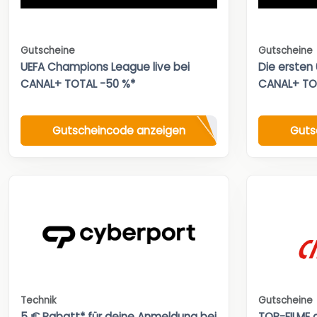
Gutscheine
Gutscheine
UEFA Champions League live bei
Die ersten
CANAL+ TOTAL -50 %*
CANAL+ TO
Gutscheincode anzeigen
Guts
Technik
Gutscheine
5 € Rabatt* für deine Anmeldung bei
TOP-FILME a