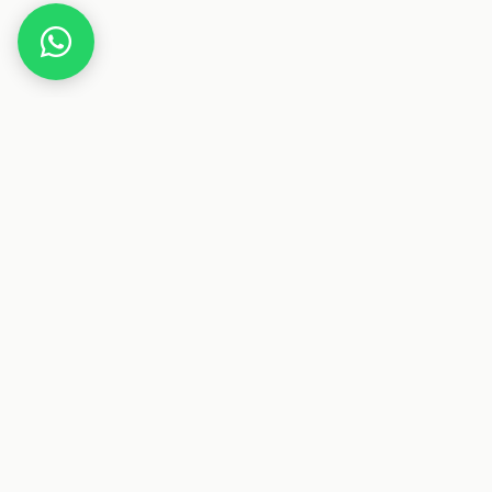
Home
BAUR Versand
Dieser Beitrag enthält Affiliate-Links. Wenn
Deals & Gutscheine
Sparen auf Österreichs größte Plattform für Deals und
Gutscheine.