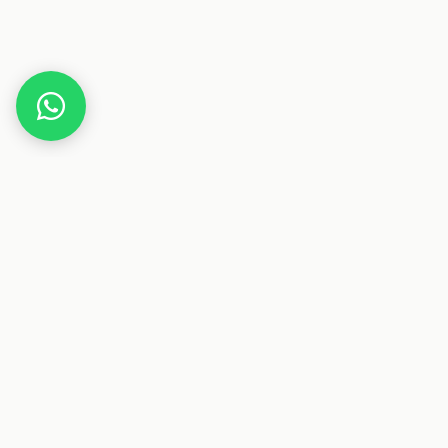
Home
Best Western
Dieser Beitrag enthält Affiliate-Links. Wenn du über einen
dieser Links etwas kaufst, erhalten wir eine Provision. Für
dich ändert sich der Preis nicht.