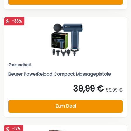
-33%
Gesundheit
Beurer PowerReload Compact Massagepistole
39,99 €
59,99 €
Zum Deal
-17%