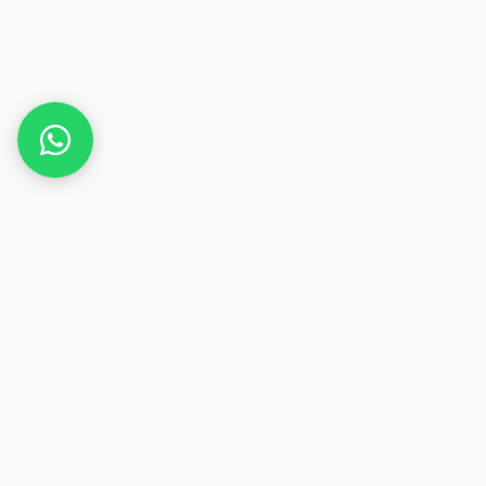
Home
Beurer PowerReload Compact Massagepistole
Dieser Beitrag enthält Affiliate-Links. Wenn du über einen
dieser Links etwas kaufst, erhalten wir eine Provision. Für
dich ändert sich der Preis nicht.