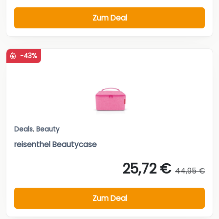
Zum Deal
-43%
Deals
,
Beauty
reisenthel Beautycase
25,72 €
44,95 €
Zum Deal