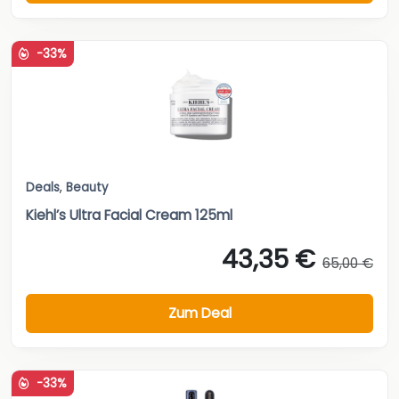
-33%
Deals
,
Beauty
Kiehl’s Ultra Facial Cream 125ml
43,35 €
65,00 €
Zum Deal
-33%