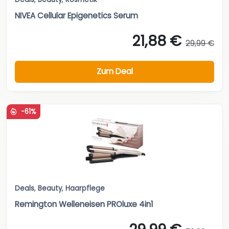
NIVEA Cellular Epigenetics Serum
21,88 €
29,99 €
Zum Deal
-61%
Deals
,
Beauty
,
Haarpflege
Remington Welleneisen PROluxe 4in1