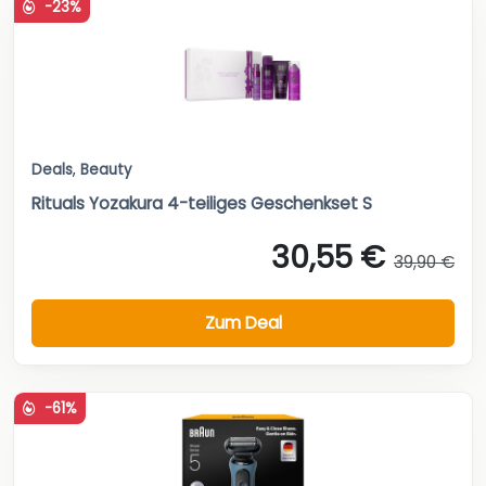
-23%
Deals
,
Beauty
Rituals Yozakura 4-teiliges Geschenkset S
30,55 €
39,90 €
Zum Deal
-61%