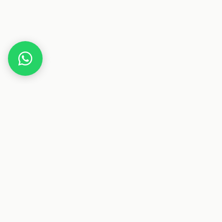
Home
Deals
Beauty
Biotherm Cream Nacrée After Sun Lotion 200ml
Dieser Beitrag enthält Affiliate-Links. Wenn du über einen
dieser Links etwas kaufst, erhalten wir eine Provision. Für
dich ändert sich der Preis nicht.