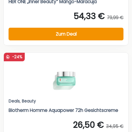
HER ONE „Inner Beauty“ Mango-Maracuja
54,33 €
79,99 €
Zum Deal
-24%
Deals
,
Beauty
Biotherm Homme Aquapower 72h Gesichtscreme
26,50 €
34,95 €