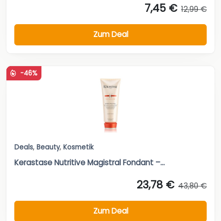
7,45 €
12,99 €
Zum Deal
-46%
Deals
,
Beauty
,
Kosmetik
Kerastase Nutritive Magistral Fondant –...
23,78 €
43,80 €
Zum Deal