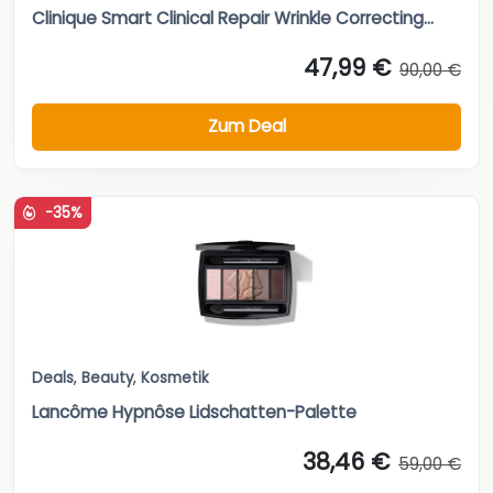
Clinique Smart Clinical Repair Wrinkle Correcting...
47,99 €
90,00 €
Zum Deal
-35%
Deals
,
Beauty
,
Kosmetik
Lancôme Hypnôse Lidschatten-Palette
38,46 €
59,00 €