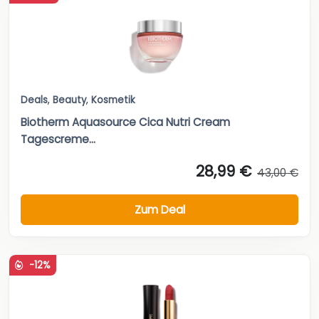
Deals
,
Beauty
,
Kosmetik
Biotherm Aquasource Cica Nutri Cream
Tagescreme...
28,99 €
43,00 €
Zum Deal
-12%