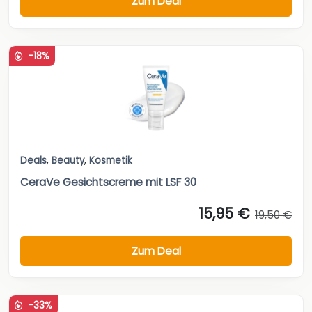
Zum Deal
-18%
Deals
,
Beauty
,
Kosmetik
CeraVe Gesichtscreme mit LSF 30
15,95 €
19,50 €
Zum Deal
-33%