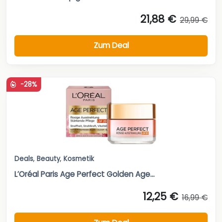
21,88 €
29,99 €
Zum Deal
-28%
Deals
,
Beauty
,
Kosmetik
L’Oréal Paris Age Perfect Golden Age...
12,25 €
16,99 €