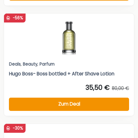
-56%
Deals
,
Beauty
,
Parfum
Hugo Boss- Boss bottled + After Shave Lotion
35,50 €
80,00 €
Zum Deal
-30%