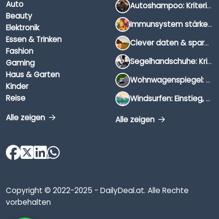
Auto
Autoshampoo: Kriterien, Unterschiede & Anwendung
Beauty
Immunsystem stärken: Hausmittel, Vitamine & Wissenswertes
Elektronik
Essen & Trinken
Clever daten & sparen: So findest du die besten Deals für Dates und Unternehmungen
Fashion
Segelhandschuhe: Kriterien, Materialien & Tipps
Gaming
Haus & Garten
Wohnwagenspiegel: Auswahl, Preise & Montage
Kinder
Reise
Windsurfen: Einstieg, Ausrüstung & Tipps
Alle zeigen
Alle zeigen
Copyright © 2022-2025 - DailyDeal.at. Alle Rechte
vorbehalten