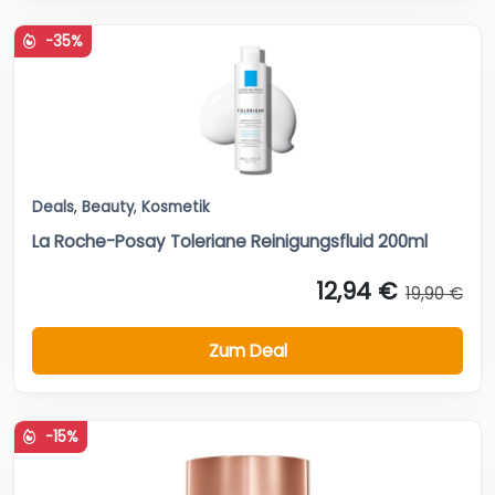
-35%
Deals
,
Beauty
,
Kosmetik
La Roche-Posay Toleriane Reinigungsfluid 200ml
12,94 €
19,90 €
Zum Deal
-15%