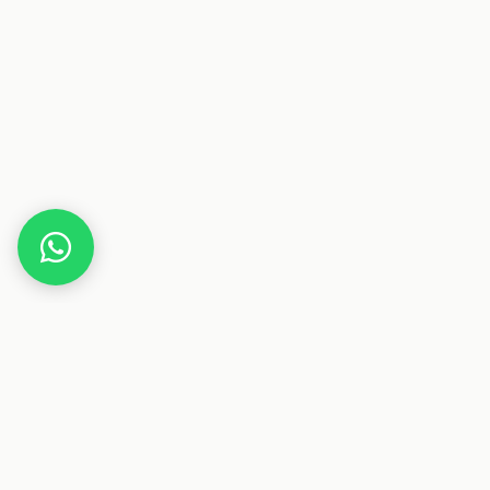
Home
Gutscheine
Accessoires & Schmuck
Blacksixty
Dieser Beitrag enthält Affiliate-Links. Wenn du über einen